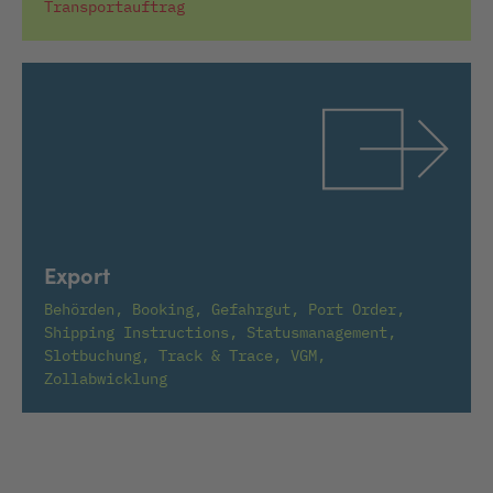
Transportauftrag
Export
Behörden, Booking, Gefahrgut, Port Order,
Shipping Instructions, Statusmanagement,
Slotbuchung, Track & Trace, VGM,
Zollabwicklung