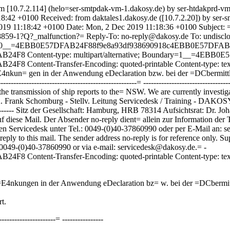
[10.7.2.114] (helo=ser-smtpdak-vm-1.dakosy.de) by ser-htdakprd-vm
2 +0100 Received: from daktales1.dakosy.de ([10.7.2.20]) by ser-s
9 11:18:42 +0100 Date: Mon, 2 Dec 2019 11:18:36 +0100 Subject:
9-1?Q?_malfunction?= Reply-To: no-reply@dakosy.de To: undisclos
undary=0__=4EBB0E57DFAB24F88f9e8a93df938690918c4EBB0E57DFAB
F8 Content-type: multipart/alternative; Boundary=1__=4EBB
ntent-Transfer-Encoding: quoted-printable Content-type: text/p
=E4nkun= gen in der Anwendung eDeclaration bzw. bei der =DCbermitt
-----------------------------------------------= -----------------------------
n the transmission of ship reports to the= NSW. We are currently investi
.A. Frank Schomburg - Stellv. Leitung Servicedesk / Training - DA
------------- Sitz der Gesellschaft: Hamburg, HRB 78314 Aufsichtsrat: Dr. J
 nicht auf diese Mail. Der Absender no-reply dient= allein zur Informatio
Servicedesk unter Tel.: 0049-(0)40-37860990 oder per E-Mail an: servicede
 do not reply to this mail. The sender address no-reply is for reference only
= 0049-(0)40-37860990 or via e-mail: servicedesk@dakosy.de.= -
tent-Transfer-Encoding: quoted-printable Content-type: text/ht
r=E4nkungen in der Anwendung eDeclaration bz= w. bei der =DCbermi
t.
----------------------= ----------------