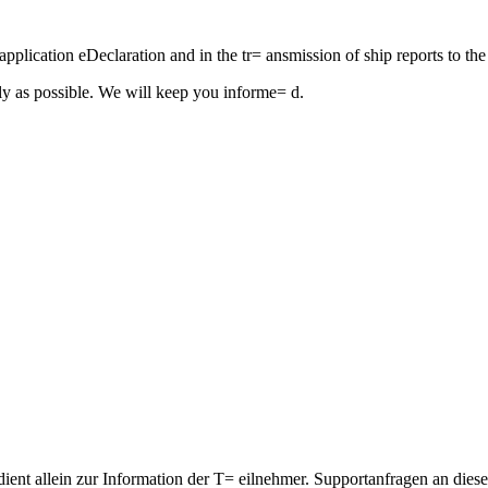
he application eDeclaration and in the tr= ansmission of ship reports to t
ly as possible. We will keep you informe= d.
dient allein zur Information der T= eilnehmer. Supportanfragen an dies