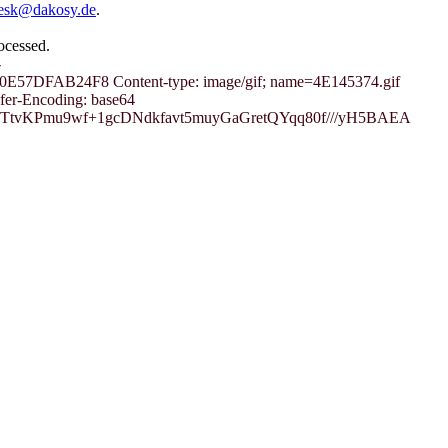
desk@dakosy.de
.
rocessed.
-
FAB24F8 Content-type: image/gif; name=4E145374.gif
er-Encoding: base64
TtvKPmu9wf+1gcDNdkfavt5muyGaGretQYqq80f///yH5BAEA