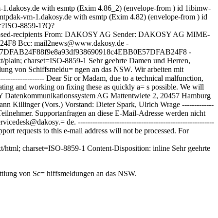
-1.dakosy.de with esmtp (Exim 4.86_2) (envelope-from
) id 1ibimw-
mtpdak-vm-1.dakosy.de with esmtp (Exim 4.82) (envelope-from
) id
 =?ISO-8859-1?Q?
ed-recipients
From: DAKOSY AG
Sender: DAKOSY AG
MIME-
24F8 Bcc: mail2news@www.dakosy.de -
0E57DFAB24F88f9e8a93df938690918c4EBB0E57DFAB24F8 -
lain; charset=ISO-8859-1 Sehr geehrte Damen und Herren,
lung von Schiffsmeldu= ngen an das NSW. Wir arbeiten mit
----------------------- Dear Sir or Madam, due to a technical malfunction,
gating and working on fixing these as quickly a= s possible. We will
KOSY Datenkommunikationssystem AG Mattentwiete 2, 20457 Hamburg
ohann Killinger (Vors.) Vorstand: Dieter Spark, Ulrich Wrage -------------
n der Teilnehmer. Supportanfragen an diese E-Mail-Adresse werden nicht
sk@dakosy.= de. --------------------------------------------------------
. Support requests to this e-mail address will not be processed. For
ml; charset=ISO-8859-1 Content-Disposition: inline
Sehr geehrte
ttlung von
Sc= hiffsmeldungen an das NSW.