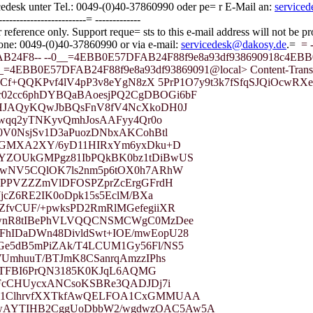
cedesk unter Tel.: 0049-(0)40-37860990 oder pe= r E-Mail an:
service
-------------------------= -------------
r reference only. Support reque= sts to this e-mail address will not be p
phone: 0049-(0)40-37860990 or via e-mail:
servicedesk@dakosy.de
.=
= 
F8-- --0__=4EBB0E57DFAB24F88f9e8a93df938690918c4EBB0E57D
: <1__=4EBB0E57DFAB24F88f9e8a93df93869091@local> Content-Transf
Cf+QQKPvf4lV4pP3v8eYgN8zX 5PrP1O7y9t3k7fSfqSJQiOcwRXe
2cc6phDYBQaBAoesjPQ2CgDBOGi6bF
HJAQyKQwJbBQsFnV8fV4NcXkoDH0J
lwqq2yTNKyvQmhJosAAFyy4Qr0o
V0NsjSv1D3aPuozDNbxAKCohBtl
BAGMXA2XY/6yD11HIRxYm6yxDku+D
YZOUkGMPgz81IbPQkBK0bz1tDiBwUS
qwNV5CQlOK7ls2nm5p6tOX0h7ARhW
CPPVZZZmVlDFOSPZprZcErgGFrdH
jcZ6RE2IK0oDpk15s5EclM/BXa
fvCUF/+pwksPD2RmRlMGefegiiXR
kwnR8tIBePhVLVQQCNSMCWgC0MzDee
IDaDWn48DivldSwt+IOE/mwEopU28
e5dB5mPiZAk/T4LCUM1Gy56Fl/NS5
UmhuuT/BTJmK8CSanrqAmzzIPhs
JZTFBI6PrQN3185K0KJqL6AQMG
QFcCHUycxANCsoKSBRe3QADJDj7i
B1ClhrvfXXTkfAwQELFOA1CxGMMUAA
wAYTIHB2CggUoDbbW2/wgdwzOAC5Aw5A