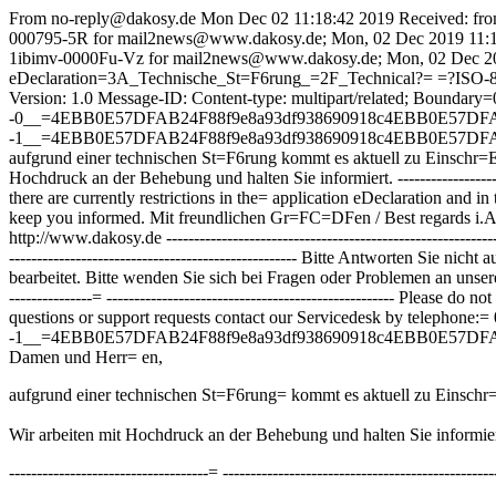
From no-reply@dakosy.de Mon Dec 02 11:18:42 2019 Received: from 
000795-5R for mail2news@www.dakosy.de; Mon, 02 Dec 2019 11:18:4
1ibimv-0000Fu-Vz for mail2news@www.dakosy.de; Mon, 02 Dec 201
eDeclaration=3A_Technische_St=F6rung_=2F_Technical?= =?ISO-885
Version: 1.0 Message-ID:
Content-type: multipart/related; Bo
-0__=4EBB0E57DFAB24F88f9e8a93df938690918c4EBB0E57DFAB24
-1__=4EBB0E57DFAB24F88f9e8a93df938690918c4EBB0E57DFAB24F8 Co
aufgrund einer technischen St=F6rung kommt es aktuell zu Einschr
Hochdruck an der Behebung und halten Sie informiert. ------------------------
there are currently restrictions in the= application eDeclaration and i
keep you informed. Mit freundlichen Gr=FC=DFen / Best regards i
http://www.dakosy.de ----------------------------------------------------
---------------------------------------------------- Bitte Antworten Sie
bearbeitet. Bitte wenden Sie sich bei Fragen oder Problemen an unseren 
---------------= ---------------------------------------------------- Please
questions or support requests contact our Servicedesk by telephone:
-1__=4EBB0E57DFAB24F88f9e8a93df938690918c4EBB0E57DFAB24F8 Con
Damen und Herr= en,
aufgrund einer technischen St=F6rung= kommt es aktuell zu Einsch
Wir arbeiten mit Hochdruck an der Behebung und halten Sie informier
------------------------------------= -------------------------------------------------