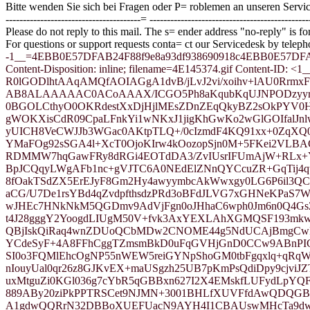
Bitte wenden Sie sich bei Fragen oder P= roblemen an unseren Servi
---------------------------------------= ----------------------------------------------
Please do not reply to this mail. The s= ender address "no-reply" is fo
For questions or support requests conta= ct our Servicedesk by tele
-1__=4EBB0E57DFAB24F88f9e8a93df938690918c4EBB0E57DFAB24
Content-Disposition: inline; filename=4E145374.gif Content-ID
R0lGODlhtAAqAMQfAOIAGgA1dvB/jLvJ2vi/xoihv+lAU0RrmxF
AB8ALAAAAAC0ACoAAAX/ICGO5Ph8aKqubKqUJNPODzyyr0
0BGOLCthyO0OKRdestXxDjHjlMEsZDnZEqQkyBZ2sOkPYV0
gWOKXisCdR09CpaLFnkYi1wNKxJ1jigKhGwKo2wGlGOIfalJn
yUICH8VeCWJJb3WGac0AKtpTLQ+/0cIzmdF4KQ91xx+0ZqXQ0
YMaFOg92sSGA4l+XcT0OjoKIrw4kOozopSjn0M+5FKei2VL
RDMMW7hqGawFRy8dRGi4EOTdDA3/ZvIUsrIFUmAjW+RLx+
BpJCQqyLWgAFb1nc+gVJTC6A0NEdElZNnQYCcuZR+GqTij4
8fOakTSdZX5ErEJyF8Gm2Hy4awyymbcAkWwxgy0LG6P6il3Q
aCG/U7De1rsYBd4qZvdpfthsdzPRd3oBFdJLVG7xGHNeKPaS7W
wJHEc7HNkNkM5QGDmv9AdVjFgn0oJHhaC6wph0Jm6n0Q4GsZ
t4J28gggY2YoogdLIUgM50V+fvk3AxYEXLAhXGMQSF193m
QBjIskQiRaq4wnZDUoQCbMDw2CNOME44g5NdUCAjBmgCwFh
YCdeSyF+4A8FFhCggTZmsmBkD0uFqGVHjGnD0CCw9ABnPIG
SI0o3FQMlEhcOgNP55nWEW5reiGYNpShoGM0tbFgqxlq+qRqW
nIouyUal0qr26z8GJKvEX+maUSgzh25UB7pKmPsQdiDpy9cjvi
uxMtguZi0KGl036g7cYbR5qGBBxn627I2X4EMskfLUFydLpY
889ABy20ziPkPPTRSCet9NJMN+3001BHLfXUVFfdAwQDQG
A1gdwQQRrN32DBBoXUEFUacN9AYH4I1CBAUswMHcTa9d