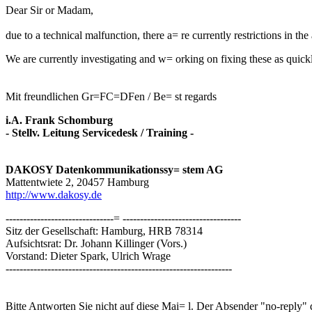
Dear Sir or Madam,
due to a technical malfunction, there a= re currently restrictions in t
We are currently investigating and w= orking on fixing these as quick
Mit freundlichen Gr=FC=DFen / Be= st regards
i.A. Frank Schomburg
- Stellv. Leitung Servicedesk / Training -
DAKOSY Datenkommunikationssy= stem AG
Mattentwiete 2, 20457 Hamburg
http://www.dakosy.de
-------------------------------= ----------------------------------
Sitz der Gesellschaft: Hamburg, HRB 78314
Aufsichtsrat: Dr. Johann Killinger (Vors.)
Vorstand: Dieter Spark, Ulrich Wrage
-----------------------------------------------------------------
Bitte Antworten Sie nicht auf diese Mai= l. Der Absender "no-reply" 