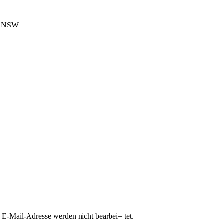
he NSW.
e E-Mail-Adresse werden nicht bearbei= tet.