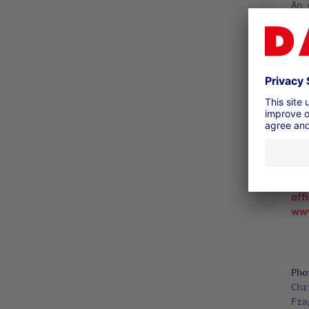
An 
200
inf
www
Con
haf
Gro
204
off
www
Pho
Chr
Fra