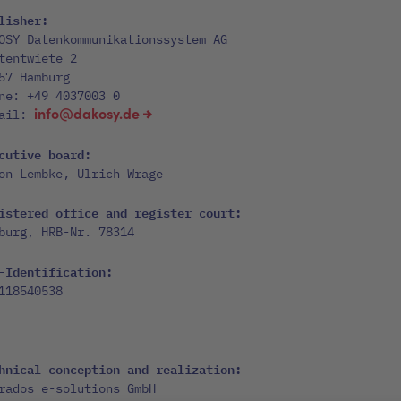
lisher:
OSY Datenkommunikationssystem AG
tentwiete 2
57 Hamburg
ne: +49 4037003 0
info@dakosy.de
Mail:
cutive board:
on Lembke, Ulrich Wrage
istered office and register court:
burg, HRB-Nr. 78314
-Identification:
118540538
hnical conception and realization:
rados e-solutions GmbH