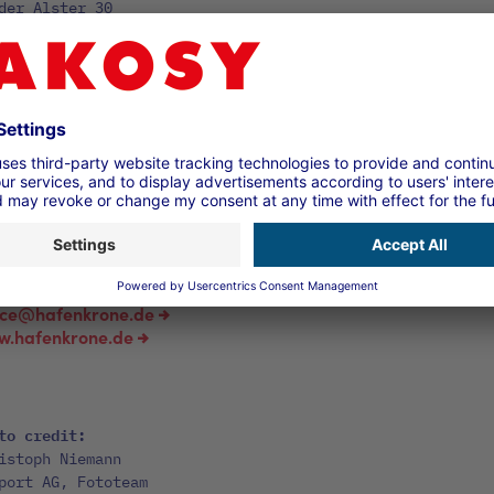
der Alster 30
99 Hamburg
o@entrados.de
.entrados.de
cept and design:
enkrone - Agentur für digitale Zeiten GmbH
ßer Burstah 50-52
57 Hamburg
ice@hafenkrone.de
.hafenkrone.de
to credit:
istoph Niemann
port AG, Fototeam