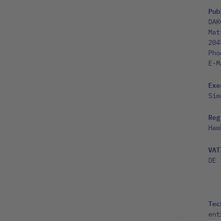
Pub
DAK
Mat
204
Pho
E-
Exe
Sim
Reg
Ham
VAT
DE 
Tec
ent