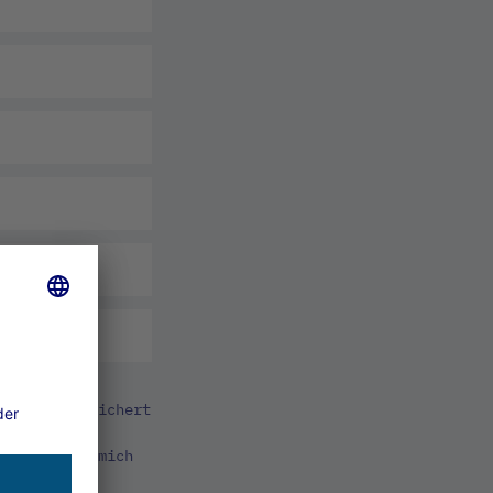
amit
en und gespeichert
itung und
erkläre ich mich