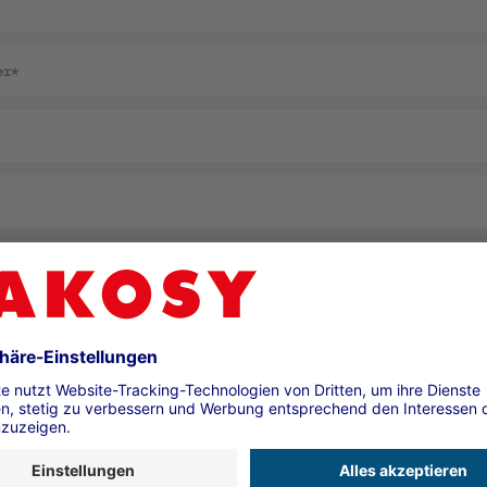
 die
Datenschutzhinweise
zur Kenntnis genommen und bin d
n, dass die von mir angegebenen Daten elektronisch erhob
e Daten werden dabei nur streng zweckgebunden zur Bearbe
 meiner Anfrage benutzt. Mit dem Absenden des Formulars 
rbeitung einverstanden.