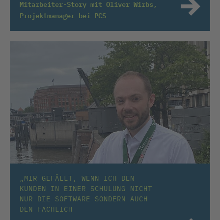
Mitarbeiter-Story mit Oliver Wirbs,
Projektmanager bei PCS
„MIR GEFÄLLT, WENN ICH DEN
KUNDEN IN EINER SCHULUNG NICHT
NUR DIE SOFTWARE SONDERN AUCH
DEN FACHLICH