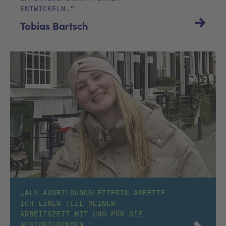
ENTWICKELN.“
Tobias Bartsch
„ALS AUSBILDUNGSLEITERIN ARBEITE
ICH EINEN TEIL MEINER
ARBEITSZEIT MIT UND FÜR DIE
AUSZUBILDENDEN."