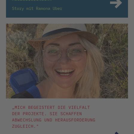
Story mit Ramona Uber
„MICH BEGEISTERT DIE VIELFALT
DER PROJEKTE. SIE SCHAFFEN
ABWECHSLUNG UND HERAUSFORDERUNG
ZUGLEICH."