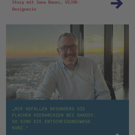
Story mit Jana Bauer, UI/UX-
Designerin
„MIR GEFALLEN BESONDERS DIE
FLACHEN HIERARCHIEN BEI DAKOSY.
SO SIND DIE ENTSCHEIDUNGSWEGE
KURZ."