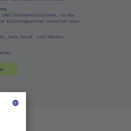
ung
 oder Sicherheitsrisiken, da die
nd fälschungssicher verwaltet wird.
te, kein Anruf, kein Warten.
achen
en