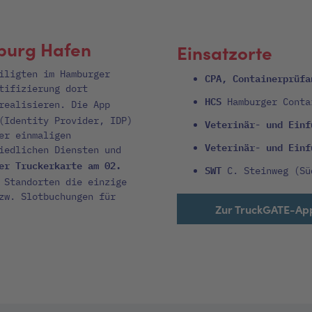
burg Hafen
Einsatzorte
iligten im Hamburger
CPA, Containerprüf
tifizierung dort
HCS
Hamburger Conta
ealisieren. Die App
Identity Provider, IDP)
Veterinär- und Ein
er einmaligen
Veterinär- und Ein
iedlichen Diensten und
er Truckerkarte am 02.
SWT
C. Steinweg (Sü
 Standorten die einzige
zw. Slotbuchungen für
Zur TruckGATE-Ap