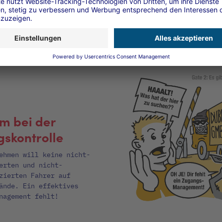
So funktioniert's
m bei der
skontrolle
ehmen will keine nicht-
erten und nicht-
zierten Fahrer auf
ände. Ein effektives
nagement fehlt!