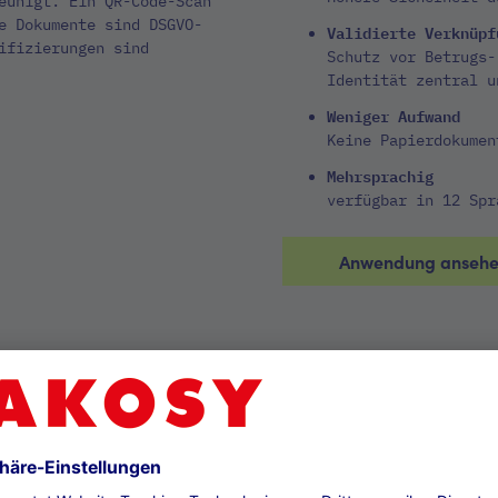
eunigt. Ein QR-Code-Scan
e Dokumente sind DSGVO-
Validierte Verknüpf
ifizierungen sind
Schutz vor Betrugs-
Identität zentral u
Weniger Aufwand
Keine Papierdokumen
Mehrsprachig
verfügbar in 12 Spr
Anwendung anseh