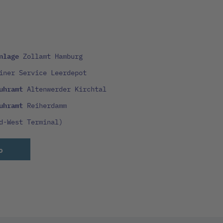
anlage
Zollamt Hamburg
iner Service Leerdepot
fuhramt
Altenwerder Kirchtal
fuhramt
Reiherdamm
d-West Terminal)
p