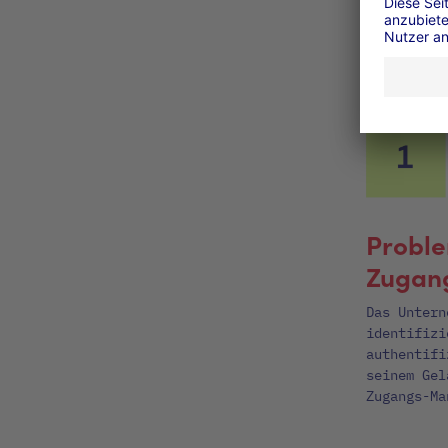
Proble
Zugang
Das Untern
identifizi
authentifi
seinem Gel
Zugangs-Ma