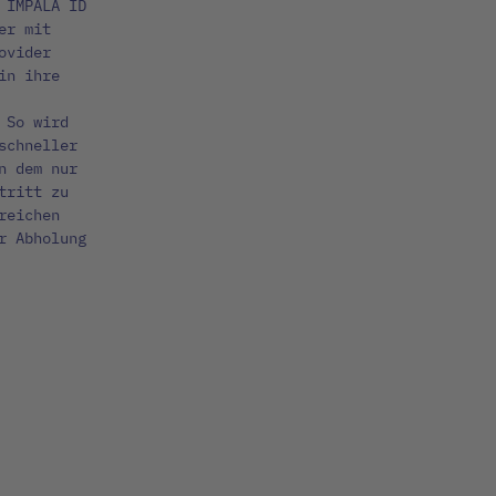
 IMPALA ID
er mit
ovider
in ihre
 So wird
schneller
n dem nur
tritt zu
reichen
r Abholung