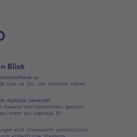
D
en Blick
ntrolle/Check-in
QR-Code am Tor, die Schranke öffnet
ch digitale Identität
n Ausweis und Führerschein geprüft.
ers dient als digitale ID.
ungen sind transparent protokolliert.
urch einheitliche Standards.