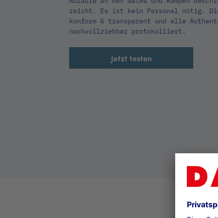
Abläufe an den Gates und Rampen beschl
reicht. Es ist kein Personal nötig. Di
konform & transparent und alle Authent
nachvollziehbar protokolliert.
Jetzt testen