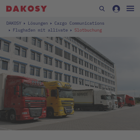
DAKOSY
Lösungen
Cargo Communications
Flughafen mit allivate
Slotbuchung