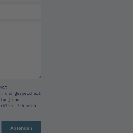
amit
en und gespeichert
itung und
erkläre ich mich