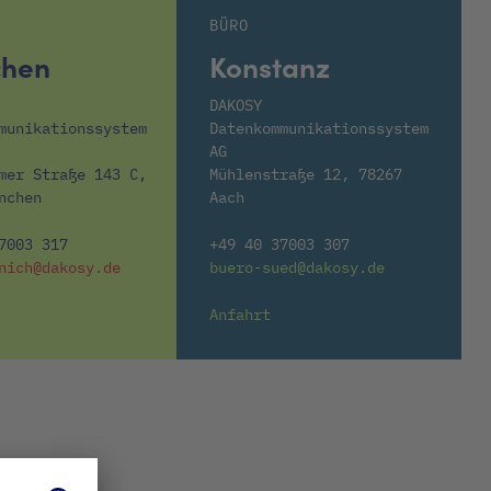
BÜRO
hen
Konstanz
DAKOSY
munikationssystem
Datenkommunikationssystem
AG
mer Straße 143 C,
Mühlenstraße 12, 78267
nchen
Aach
7003 317
+49 40 37003 307
nich@dakosy.de
buero-sued@dakosy.de
Anfahrt