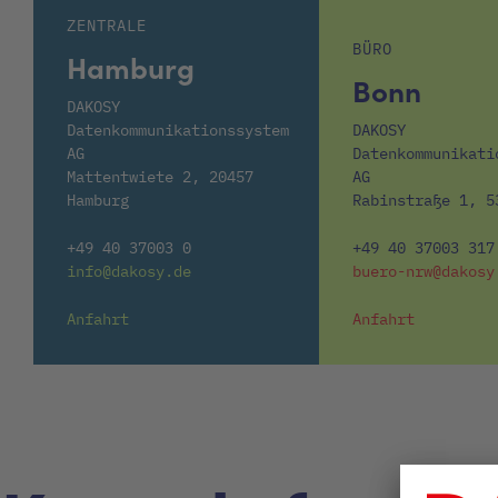
ZENTRALE
BÜRO
Hamburg
Bonn
DAKOSY
Datenkommunikationssystem
DAKOSY
AG
Datenkommunikati
Mattentwiete 2, 20457
AG
Hamburg
Rabinstraße 1, 5
+49 40 37003 0
+49 40 37003 317
info@dakosy.de
buero-nrw@dakosy
Anfahrt
Anfahrt