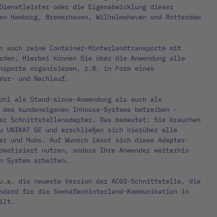
Dienstleister oder die Eigenabwicklung dieser
en Hamburg, Bremerhaven, Wilhelmshaven und Rotterdam
n auch reine Container-Hinterlandtransporte mit
rden. Hierbei können Sie über die Anwendung alle
nsporte organisieren, z.B. in Form eines
Vor- und Nachlauf.
ohl als Stand-alone-Anwendung als auch als
 des kundeneigenen Inhouse-Systems betreiben -
er Schnittstellenadapter. Das bedeutet: Sie brauchen
u UNIKAT GE und erschließen sich hierüber alle
er und Hubs. Auf Wunsch lässt sich diese Adapter-
omatisiert nutzen, sodass Ihre Anwender weiterhin
n System arbeiten.
u.a. die neueste Version der AC03-Schnittstelle, die
ndard für die Seehafenhinterland-Kommunikation in
ilt.