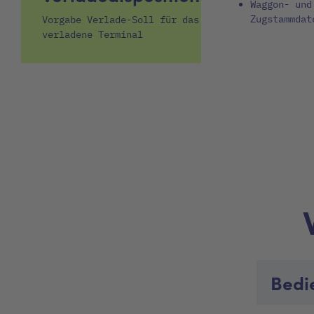
Waggon- und
Zugstammdat
Vorgabe Verlade-Soll für das
verladene Terminal
Bedi