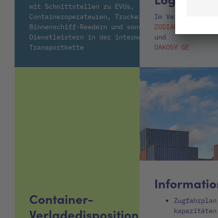
mit Schnittstellen zu EVUs,
Containeroperateuren, Truckern,
Im Verbund mit
Binnenschiff-Reedern und sonstigen
ZODIAK GE
Dienstleistern in der intermodalen
und
Transportkette
DAKOSY GE
Informati
Container-
Zugfahrplan
Verladedisposition
kapazitäten