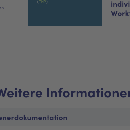
indiv
(
IMP
)
en
Work
Weitere Informatione
enerdokumentation