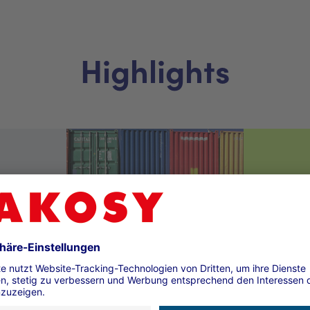
Highlights
 Zoll-
Elektronische
wicklung