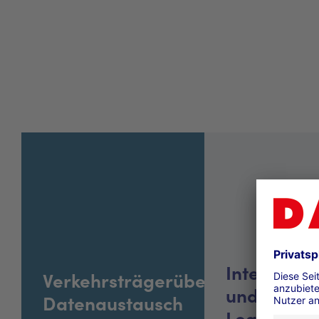
Integrierte
Verkehrsträgerübergreifender
und
Datenaustausch
Logistikab