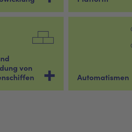
und
adung von
enschiffen
Automatismen