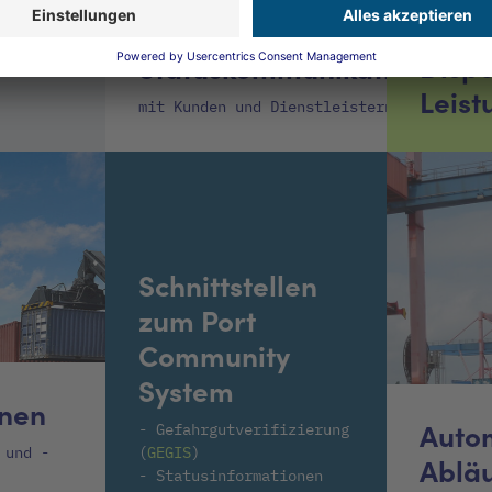
Auftrags- und
Dispo
Statuskommunikation
Leist
mit Kunden und Dienstleistern
Schnittstellen
zum Port
Community
System
onen
Autom
- Gefahrgutverifizierung
 und -
(
GEGIS
)
Ablä
- Statusinformationen