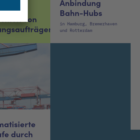
Anbindung
Bahn-Hubs
sition von
in Hamburg, Bremerhaven
ungsaufträgen
und Rotterdam
atisierte
ufe durch