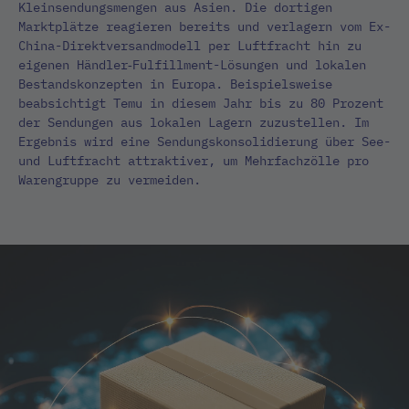
Kleinsendungsmengen aus Asien. Die dortigen
Marktplätze reagieren bereits und verlagern vom Ex-
China-Direktversandmodell per Luftfracht hin zu
eigenen Händler‑Fulfillment-Lösungen und lokalen
Bestandskonzepten in Europa. Beispielsweise
beabsichtigt Temu in diesem Jahr bis zu 80 Prozent
der Sendungen aus lokalen Lagern zuzustellen. Im
Ergebnis wird eine Sendungskonsolidierung über See-
und Luftfracht attraktiver, um Mehrfachzölle pro
Warengruppe zu vermeiden.