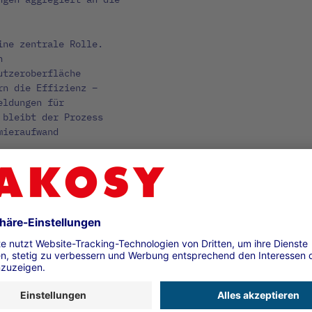
ine zentrale Rolle.
n
utzeroberfläche
rn die Effizienz –
eldungen für
 bleibt der Prozess
mieraufwand
g, von Logward freut
ll: „Die Kooperation
flexible No-Code-
wie die Zollanmeldung
enes Fachwissen im
in nur wenigen Wochen
satz zusätzlicher IT-
ms Hub stellen die
sse Transport Logistic