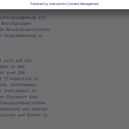
icklungsumgebung für
 Berufsgruppen
he Benutzeroberflächen
n Programmierung zu
t sich auf die
aben in der
en rund 100
t IT-Expertise in
orm. Unternehmen
e individuell zu
on Transport über
Transportmodalitäten
ansparenz und smarten
uzieren und Kosten zu