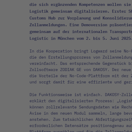
die sich ergänzenden Kompetenzen wollen sie
Logistik gemeinsam digitalisieren. Erster S
Customs Hub zur Vorplanung und Konsolidieru
Zollanmeldungen. Eine Demoversion präsentie
gemeinsam auf der internationalen Transport
Logistic in München vom 2. bis 5. Juni 2025
In die Kooperation bringt Logward seine No-
die den Erstellungsprozess von Zollanmeldun
vereinfacht. Das entsprechende Gegenstück b
Zollsoftware ZODIAK GE von DAKOSY. Der neue
die Vorteile der No-Code-Plattform mit der 
und sorgt damit für eine effiziente und gez
Die Funktionsweise ist einfach. DAKOSY-Zoll
erklärt den digitalisierten Prozess: „Logis
können zollrelevante Sendungsdaten wie Rech
Avise in dem neuen Modul sammeln, lange bev
anstehen. Zum tatsächlichen Abfertigungszei
erforderlichen Datensätze positionsgenau au
Plattform auswählen und für die Zollanmeldu