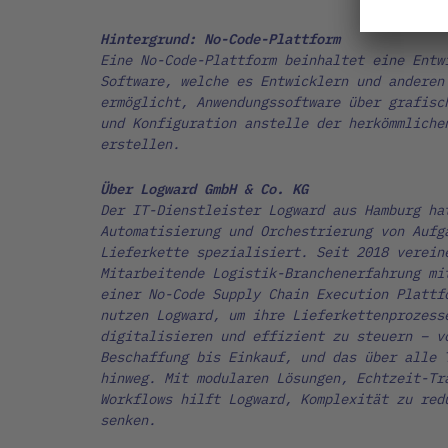
Hintergrund: No-Code-Plattform
Eine No-Code-Plattform beinhaltet eine Entw
Software, welche es Entwicklern und anderen
ermöglicht, Anwendungssoftware über grafisc
und Konfiguration anstelle der herkömmliche
erstellen.
Über Logward
GmbH & Co. KG
Der IT-Dienstleister Logward aus Hamburg ha
Automatisierung und Orchestrierung von Aufg
Lieferkette spezialisiert. Seit 2018 verein
Mitarbeitende Logistik-Branchenerfahrung mi
einer No-Code Supply Chain Execution Plattf
nutzen Logward, um ihre Lieferkettenprozess
digitalisieren und effizient zu steuern – v
Beschaffung bis Einkauf, und das über alle 
hinweg. Mit modularen Lösungen, Echtzeit-Tr
Workflows hilft Logward, Komplexität zu red
senken.