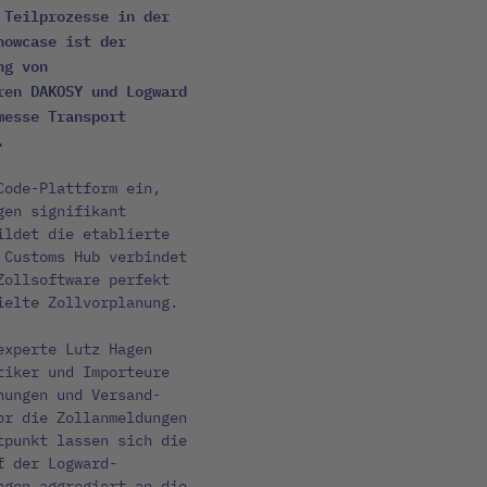
 Teilprozesse in der
howcase ist der
ng von
ren DAKOSY und Logward
messe Transport
.
Code-Plattform ein,
gen signifikant
ildet die etablierte
 Customs Hub verbindet
Zollsoftware perfekt
ielte Zollvorplanung.
experte Lutz Hagen
tiker und Importeure
nungen und Versand-
or die Zollanmeldungen
tpunkt lassen sich die
f der Logward-
ngen aggregiert an die