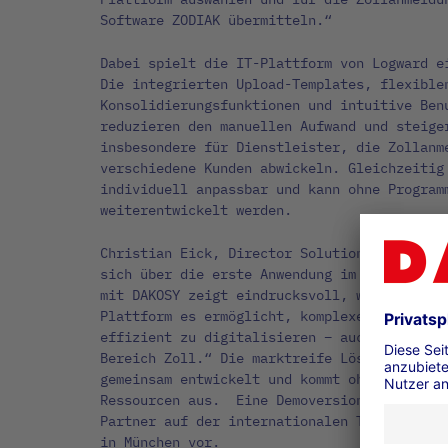
Software ZODIAK übermitteln.“
Dabei spielt die IT-Plattform von Logward e
Die integrierten Upload-Templates, flexible
Konsolidierungsfunktionen und intuitive Ben
reduzieren den manuellen Aufwand und steige
insbesondere für Dienstleister, die Zollanm
verschiedene Kunden abwickeln. Gleichzeitig
individuell anpassbar und kann ohne Program
weiterentwickelt werden.
Christian Eick, Director Solution Consultin
sich über die erste Anwendung im Bereich Zo
mit DAKOSY zeigt eindrucksvoll, wie unsere 
Plattform es ermöglicht, komplexe Prozesse 
effizient zu digitalisieren – auch ohne eig
Bereich Zoll.“ Die marktreife Lösung wurde 
gemeinsam entwickelt und kommt ohne den Ein
Ressourcen aus. Eine Demoversion des Custo
Partner auf der internationalen Transportme
in München vor.