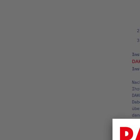
Ins
DA
Ins
Nac
Ihr
DAK
Dab
übe
dan
Hin
Auf