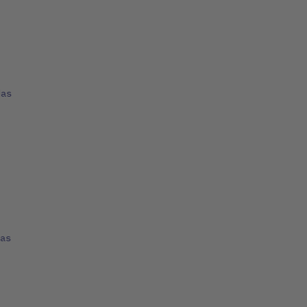
das
as