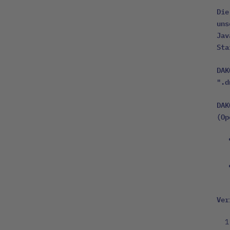
Die
uns
Jav
Sta
DAK
".d
DAK
(Op
Ver