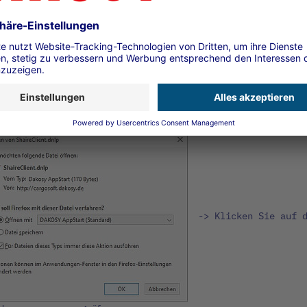
ernet URL
ps://www.dakosy.de/fileadmin/user_upload/appstart/
un
es was darunter liegt, erreichbar sein, da darüber Updat
teilt werden.
spiele der verschiedenen Browser:
efox:
-> Klicken Sie auf 