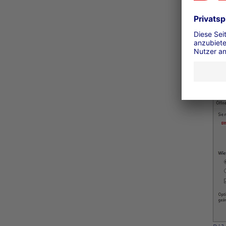
Int
htt
all
ver
Bei
Fir