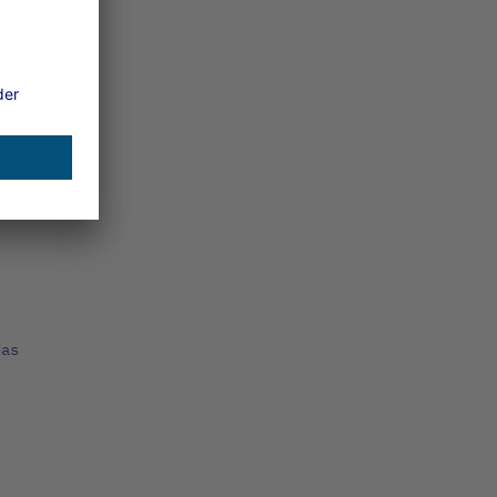
d
es
das