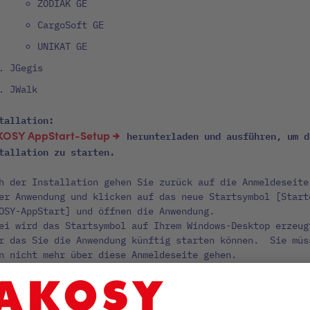
ZODIAK GE
CargoSoft GE
UNIKAT GE
JGegis
JWalk
tallation:
KOSY AppStart-Setup
herunterladen und ausführen, um d
tallation zu starten.
h der Installation gehen Sie zurück auf die Anmeldeseite
er Anwendung und klicken auf das neue Startsymbol [Start
OSY-AppStart] und öffnen die Anwendung.
ei wird das Startsymbol auf Ihrem Windows-Desktop erzeug
r das Sie die Anwendung künftig starten können. Sie müs
n nicht mehr über diese Anmeldeseite gehen.
weise:
 PCs, die mit den Java Anwendungen arbeiten, muss die