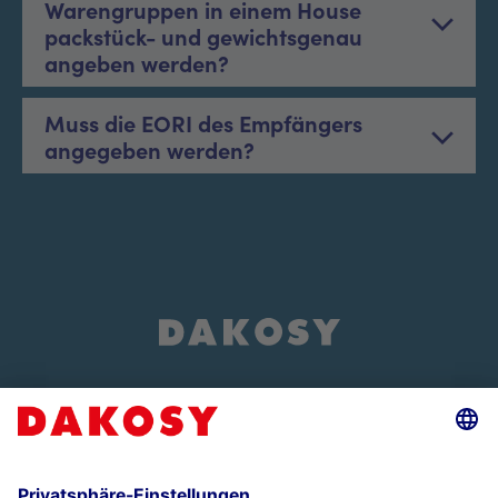
Warengruppen in einem House
packstück- und gewichtsgenau
angeben werden?
Muss die EORI des Empfängers
angegeben werden?
Über uns
Events und Veranstaltungen