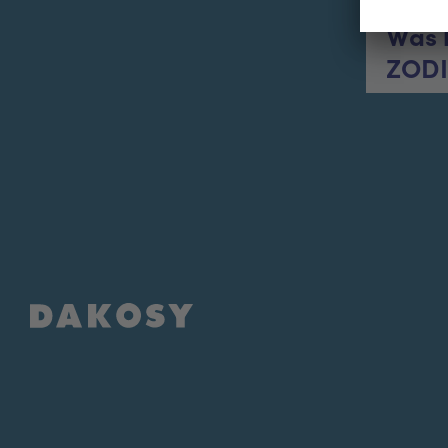
Was 
ZODI