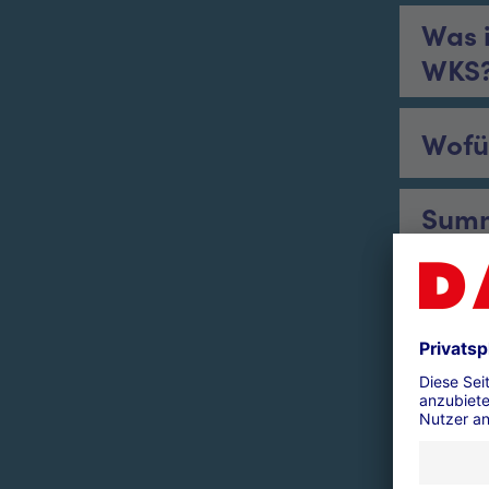
Was 
WKS
Wofü
Summ
Wied
Was 
Zoll
mit 
ich 
Unio