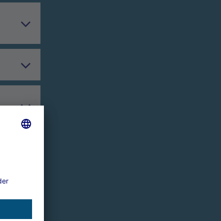
g
uss