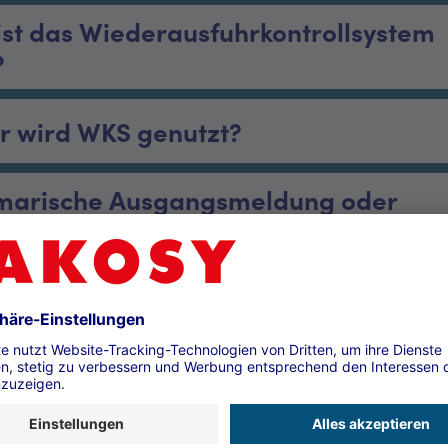
ist das Wiederausfuhrkontrollsystem
?
r wird WKS genutzt?
arische Ausgangsmeldung oder
erausfuhrmitteilung?
bedeutet das Vorliegen einer
anmeldung/Wiederausfuhranmeldun
Sicherheitsrelevanten Daten? Wann m
WKS für die Wiederausfuhr von Nicht-
nswaren nicht nutzen?